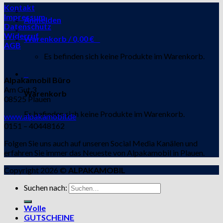
Kontakt
Impressum
Anmelden
Datenschutz
Widerruf
Warenkorb /
0,00
€
0
AGB
Es befinden sich keine Produkte im Warenkorb.
0
Alpakamobil Büro
Am Gut 3
Warenkorb
08525 Plauen
Es befinden sich keine Produkte im Warenkorb.
www.alpakamobil.de
0151 – 40448162
Folgen Sie uns auch auf unseren Social Media Kanälen und
erfahren Sie immer das Neueste von Alpakamobil in Plauen.
Copyright 2026 ©
ALPAKAMOBIL
Suchen nach:
Wolle
GUTSCHEINE