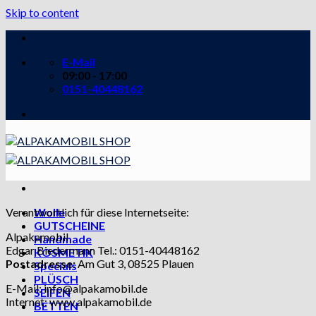
Skip to content
E-Mail
09:00 - 17:00
0151-40448162
Verantwortlich für diese Internetseite:
Wolle
GUTSCHEINE
Alpakamobil
Handmade
Edgar Biedermann Tel.: 0151-40448162
KOSMETIK
Postadresse:
Am Gut 3, 08525 Plauen
Specials
PLÜSCH
E-Mail: info@alpakamobil.de
SEIFEN
Internet: www.alpakamobil.de
BETTEN