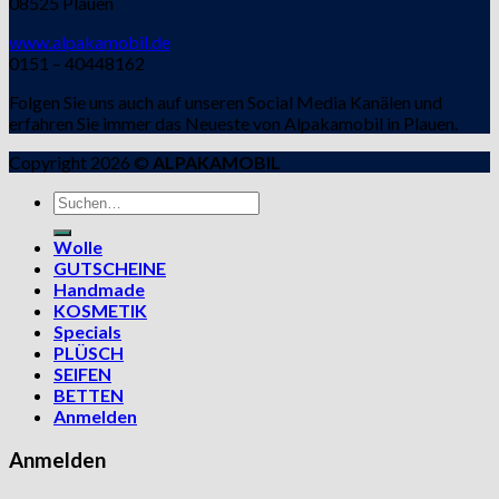
08525 Plauen
www.alpakamobil.de
0151 – 40448162
Folgen Sie uns auch auf unseren Social Media Kanälen und
erfahren Sie immer das Neueste von Alpakamobil in Plauen.
Copyright 2026 ©
ALPAKAMOBIL
Suchen
nach:
Wolle
GUTSCHEINE
Handmade
KOSMETIK
Specials
PLÜSCH
SEIFEN
BETTEN
Anmelden
Anmelden