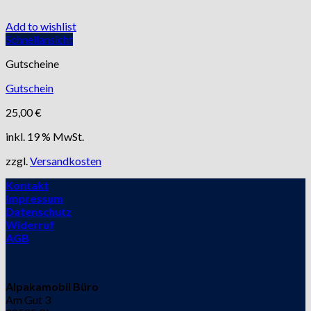
Add to wishlist
Schnellansicht
Gutscheine
Gutschein
25,00
€
inkl. 19 % MwSt.
zzgl.
Versandkosten
Kontakt
Impressum
Datenschutz
Widerruf
AGB
Alpakamobil Büro
Am Gut 3