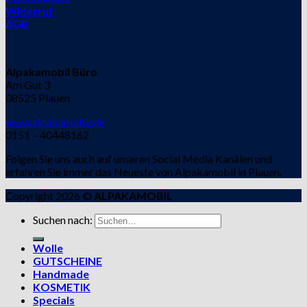
Widerruf
AGB
Alpakamobil Büro
Am Gut 3
08525 Plauen
www.alpakamobil.de
0151 – 40448162
Folgen Sie uns auch auf unseren Social Media Kanälen und
erfahren Sie immer das Neueste von Alpakamobil in Plauen.
Copyright 2026 ©
ALPAKAMOBIL
Suchen nach:
Wolle
GUTSCHEINE
Handmade
KOSMETIK
Specials