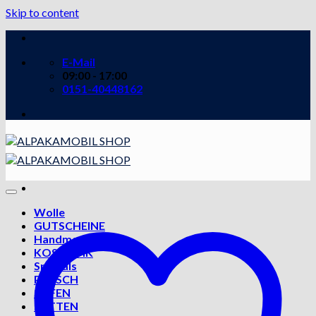
Skip to content
E-Mail
09:00 - 17:00
0151-40448162
Wolle
GUTSCHEINE
Handmade
KOSMETIK
Specials
PLÜSCH
SEIFEN
BETTEN