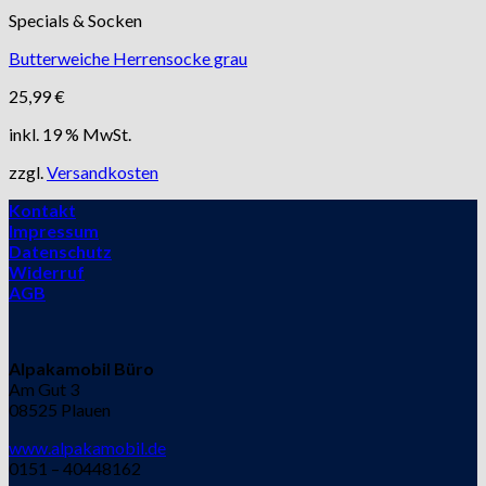
Specials & Socken
Butterweiche Herrensocke grau
25,99
€
inkl. 19 % MwSt.
zzgl.
Versandkosten
Kontakt
Impressum
Datenschutz
Widerruf
AGB
Alpakamobil Büro
Am Gut 3
08525 Plauen
www.alpakamobil.de
0151 – 40448162