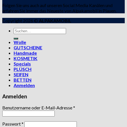
Folgen Sie uns auch auf unseren Social Media Kanälen und
erfahren Sie immer das Neueste von Alpakamobil in Plauen.
Copyright 2026 ©
ALPAKAMOBIL
Suchen
nach:
Wolle
GUTSCHEINE
Handmade
KOSMETIK
Specials
PLÜSCH
SEIFEN
BETTEN
Anmelden
Anmelden
Benutzername oder E-Mail-Adresse
*
Passwort
*