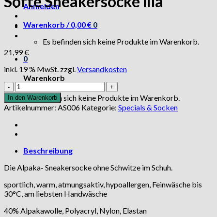
Softe Sneakersocke lila
Anmelden
Warenkorb /
0,00
€
0
Es befinden sich keine Produkte im Warenkorb.
21,99
€
0
inkl. 19 % MwSt.
zzgl.
Versandkosten
Warenkorb
Softe
Sneakersocke
Es befinden sich keine Produkte im Warenkorb.
In den Warenkorb
lila
Artikelnummer:
AS006
Kategorie:
Specials & Socken
Menge
Beschreibung
Die Alpaka- Sneakersocke ohne Schwitze im Schuh.
sportlich, warm, atmungsaktiv, hypoallergen, Feinwäsche bis
30°C, am liebsten Handwäsche
40% Alpakawolle, Polyacryl, Nylon, Elastan