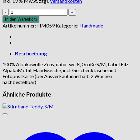
inkl. 19 % MwSt.
zzgl.
Versandkosten
Stirnband
Zeus,
In den Warenkorb
S/M
Artikelnummer:
HM059
Kategorie:
Handmade
Menge
Beschreibung
100% Alpakawolle Zeus, natur-weiß, Größe S/M, Label Filz
AlpakaMobil, Handwäsche, incl. Geschenktasche und
Fotopostkarte (bei Ausverkauf innerhalb 2 Wochen
nachbestellbar)
Ähnliche Produkte