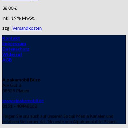
38,00
€
inkl. 19 % MwSt.
zzgl.
Versandkosten
Kontakt
Impressum
Datenschutz
Widerruf
AGB
Alpakamobil Büro
Am Gut 3
08525 Plauen
www.alpakamobil.de
0151 – 40448162
Folgen Sie uns auch auf unseren Social Media Kanälen und
erfahren Sie immer das Neueste von Alpakamobil in Plauen.