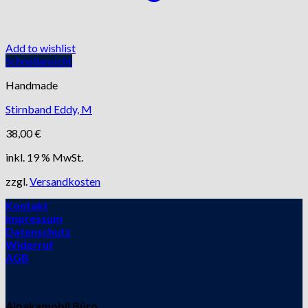
Add to wishlist
Schnellansicht
Handmade
Stirnband Eddy, M
38,00
€
inkl. 19 % MwSt.
zzgl.
Versandkosten
Kontakt
Impressum
Datenschutz
Widerruf
AGB
Alpakamobil Büro