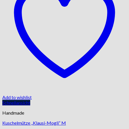
Add to wishlist
Schnellansicht
Handmade
Kuschelmütze „Klausi-Mogli“ M