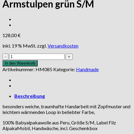
Armstulpen grün S/M
128,00
€
inkl. 19 % MwSt.
zzgl.
Versandkosten
Set
Stirnband,
In den Warenkorb
Loop,
Artikelnummer:
HM085
Kategorie:
Handmade
Armstulpen
grün
S/M
Menge
Beschreibung
besonders weiche, traumhafte Handarbeit mit Zopfmuster und
leichtem wärmenden Loop in beliebter Farbe,
100% Babyalpakawolle aus Peru, Größe S/M, Label Filz
AlpakaMobil, Handwäsche, incl. Geschenkbox