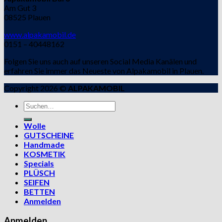
Am Gut 3
08525 Plauen
www.alpakamobil.de
0151 – 40448162
Folgen Sie uns auch auf unseren Social Media Kanälen und
erfahren Sie immer das Neueste von Alpakamobil in Plauen.
Copyright 2026 ©
ALPAKAMOBIL
Suchen
nach:
Wolle
GUTSCHEINE
Handmade
KOSMETIK
Specials
PLÜSCH
SEIFEN
BETTEN
Anmelden
Anmelden